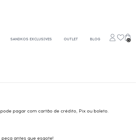
SANDKOS EXCLUSIVES
OUTLET
BLOG
0
 pode pagar com cartão de crédito, Pix ou boleto.
a peça antes que esgote!