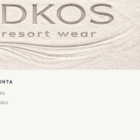
ONTA
ta
dos