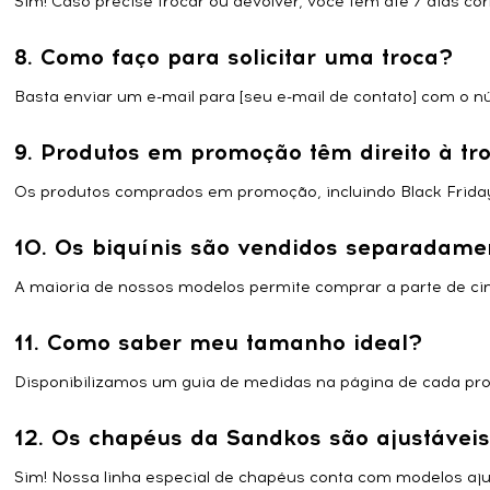
Sim! Caso precise trocar ou devolver, você tem até 7 dias c
8. Como faço para solicitar uma troca?
Basta enviar um e-mail para [seu e-mail de contato] com o n
9. Produtos em promoção têm direito à tr
Os produtos comprados em promoção, incluindo Black Friday,
10. Os biquínis são vendidos separadame
A maioria de nossos modelos permite comprar a parte de cim
11. Como saber meu tamanho ideal?
Disponibilizamos um guia de medidas na página de cada produ
12. Os chapéus da Sandkos são ajustávei
Sim! Nossa linha especial de chapéus conta com modelos ajus