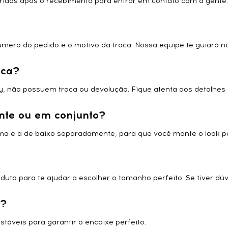
orridos após o recebimento para entrar em contato com a gente
úmero do pedido e o motivo da troca. Nossa equipe te guiará n
oca?
 não possuem troca ou devolução. Fique atenta aos detalhes a
nte ou em conjunto?
a e a de baixo separadamente, para que você monte o look perf
to para te ajudar a escolher o tamanho perfeito. Se tiver dúv
s?
táveis para garantir o encaixe perfeito.