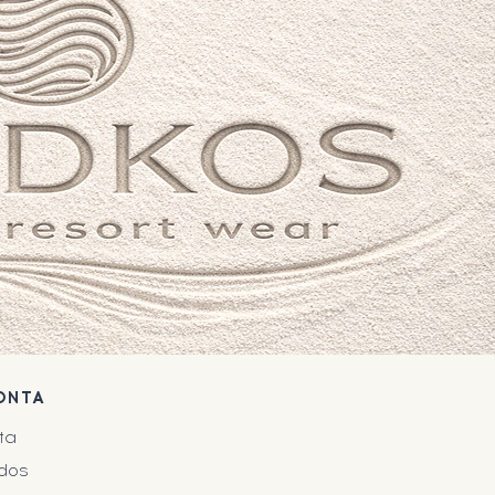
ONTA
ta
dos