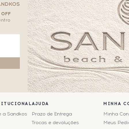
ANDKOS
 OFF
entro
TITUCIONAL
AJUDA
MINHA C
e a Sandkos
Prazo de Entrega
Minha Con
Trocas e devoluções
Meus Pedi